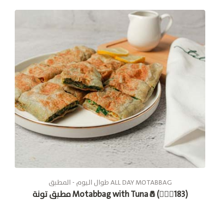
طوال الیوم - المطبق ALL DAY MOTABBAG
مطبق تونة Motabbag with Tuna🧂(🚶🏽‍♂183)