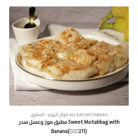
طوال الیوم - المطبق ALL DAY MOTABBAG
مطبق موز وعسل سدر Sweet Motabbag with
Banana(🚶🏽‍♂211)