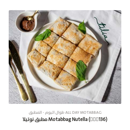
طوال الیوم - المطبق ALL DAY MOTABBAG
مطبق نوتيلا Motabbag Nutella (🚶🏽‍♂136)