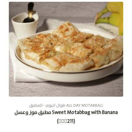
طوال الیوم - المطبق ALL DAY MOTABBAG
مطبق موز وعسل Sweet Motabbag with Banana
(🚶🏽‍♂211)