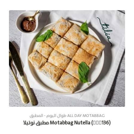
طوال الیوم - المطبق ALL DAY MOTABBAG
مطبق نوتيلا Motabbag Nutella (🚶🏽‍♂136)