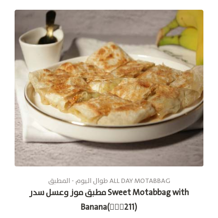
طوال الیوم - المطبق ALL DAY MOTABBAG
مطبق موز وعسل سدر Sweet Motabbag with
Banana(🚶🏽‍♂211)