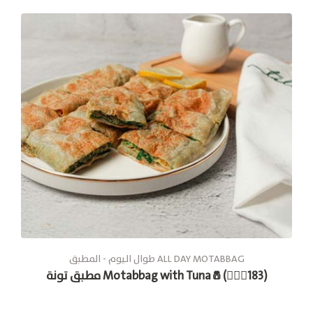
طوال الیوم - المطبق ALL DAY MOTABBAG
مطبق تونة Motabbag with Tuna🧂(🚶🏽‍♂183)