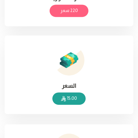
220 سعر
السعر
15.00