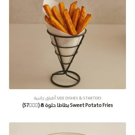
أطباق جانبية SIDE DISHES & STARTERS
بطاطا حلوة🧂(🚶🏽‍♂57) Sweet Potato Fries