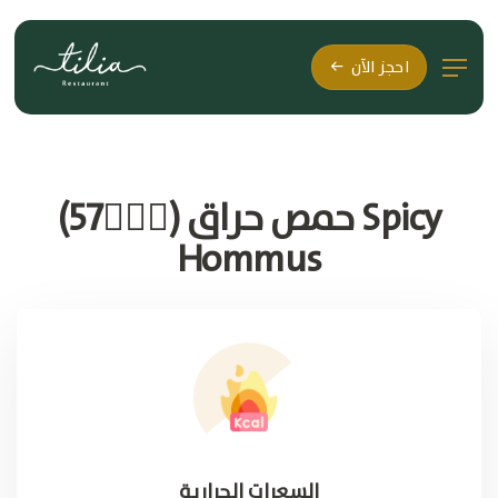
احجز الآن
حمص حراق (🚶🏽‍♂57) Spicy
Hommus
السعرات الحرارية