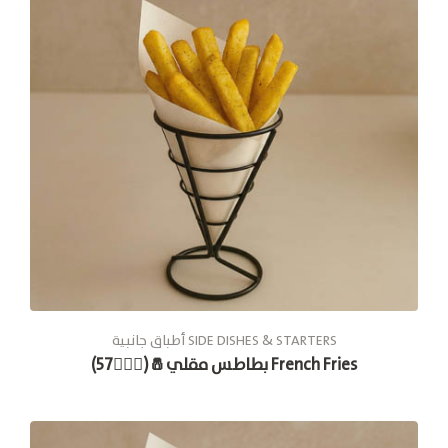
أطباق جانبية SIDE DISHES & STARTERS
بطاطس مقلي🧂(🚶🏽‍♂️57) French Fries