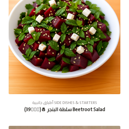
أطباق جانبية SIDE DISHES & STARTERS
سلطة البنجر 🧂(🚶🏽‍♂️39) Beetroot Salad