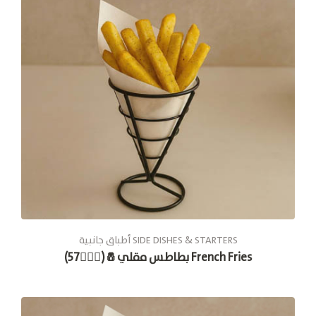
أطباق جانبية SIDE DISHES & STARTERS
بطاطس مقلي🧂(🚶🏽‍♂️57) French Fries