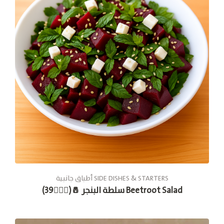
أطباق جانبية SIDE DISHES & STARTERS
سلطة البنجر 🧂(🚶🏽‍♂️39) Beetroot Salad