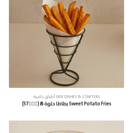
أطباق جانبية SIDE DISHES & STARTERS
بطاطا حلوة🧂(🚶🏽‍♂57) Sweet Potato Fries