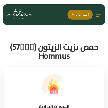
احجز الآن
حمص بزيت الزيتون (🚶🏽‍♂57)
Hommus
السعرات الحرارية