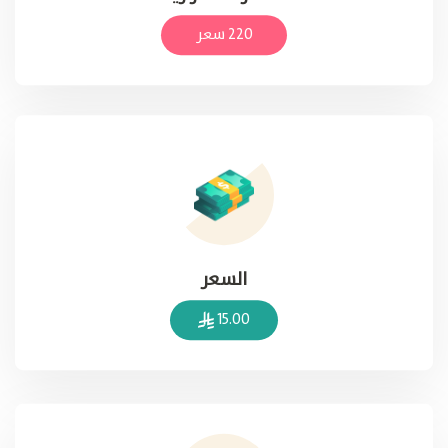
220 سعر
السعر
15.00