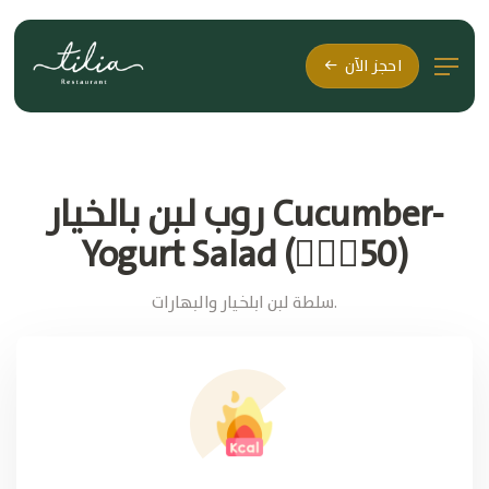
احجز الآن
روب لبن بالخيار Cucumber-
Yogurt Salad (🚶🏽‍♂50)
سلطة لبن ابلخيار والبهارات.