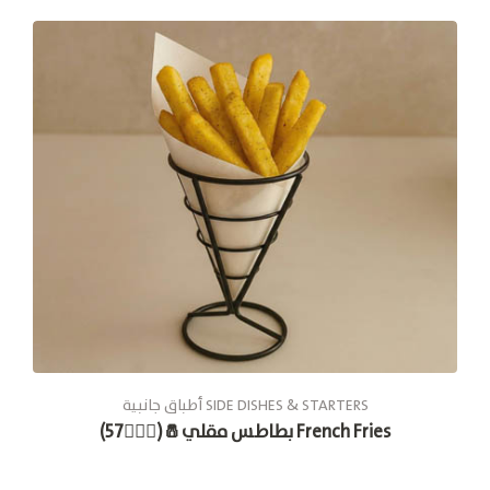
أطباق جانبية SIDE DISHES & STARTERS
بطاطس مقلي🧂(🚶🏽‍♂️57) French Fries