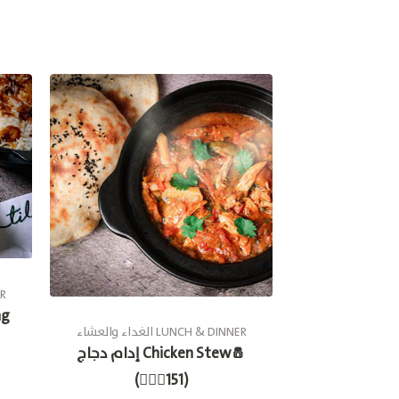
ال
الغداء والعشاء LUNCH & DINNER
إدام دجاج Chicken Stew🧂
(🚶🏽‍♂151)