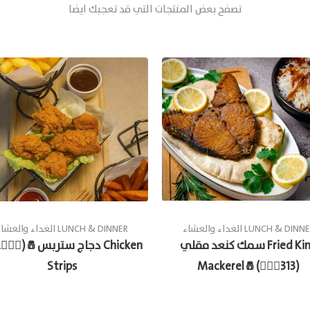
تصفح بعض المنتجات التي قد تعجبك ايضا
غداء والعشاء LUNCH & DINNER
الغداء والعشاء LUNCH & DINNER
سمك كنعد مقلي Fried King
Strips
Mackerel🧂(🚶🏽‍♂️313)