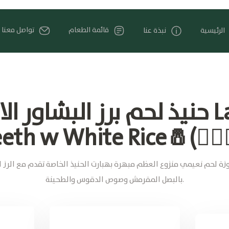
قائمة الطعام
تواصل معنا
الرئيسية
نبذة عنا
حنيذ لحم برز البشاور الابيض
th w White Rice🧂(🚶🏽
غم من موزة لحم نعيمي منزوع العظم مبهرة بهبارت الحنيذ الخاصة تقدم مع الرز
بالبصل المقرمش وصوص الدقوس والطحينة.