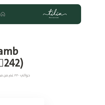
‍♂242)
حوالي ٢٢٠ 