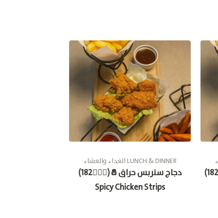
الغداء والعشاء LUNCH & DINNER
دجاج ستربس🧂(🚶🏽‍♂182) Chicken
دجاج ستربس حراق🧂(🚶🏽‍♂182)
Spicy Chicken Strips