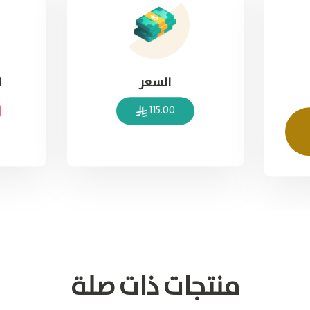
السعر
ا
115.00
منتجات ذات صلة