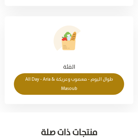
الفئة
طوال الیوم - معصوب وعريكة All Day - Aria &
Masoub
منتجات ذات صلة