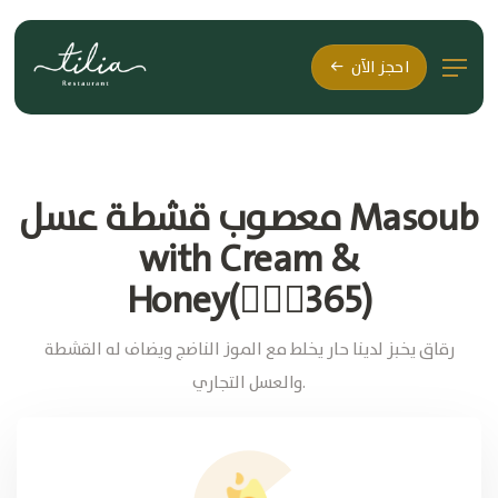
احجز الآن
معصوب قشطة عسل Masoub
with Cream &
Honey(🚶🏽‍♂365)
رقاق يخبز لدينا حار يخلط مع الموز الناضج ويضاف له القشطة
والعسل التجاري.