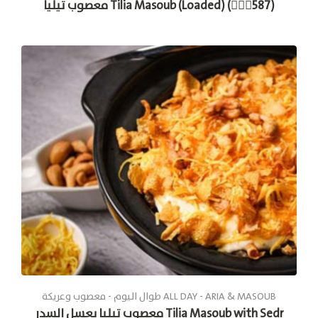
معصوب تيليا Tilia Masoub (Loaded) (🚶🏽‍♂587)
طوال الیوم - معصوب وعريكة ALL DAY - ARIA & MASOUB
معصوب تيليا بعسل السدر Tilia Masoub with Sedr