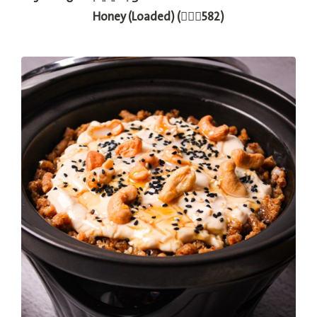
Honey (Loaded) (🚶🏽‍♂582)