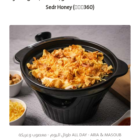
Sedr Honey (🚶🏽‍♂360)
طوال الیوم - معصوب وعريكة ALL DAY - ARIA & MASOUB