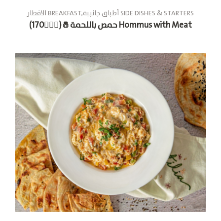
الافطار BREAKFAST,أطباق جانبية SIDE DISHES & STARTERS
حمص باللحمة🧂(🚶🏽‍♂170) Hommus with Meat