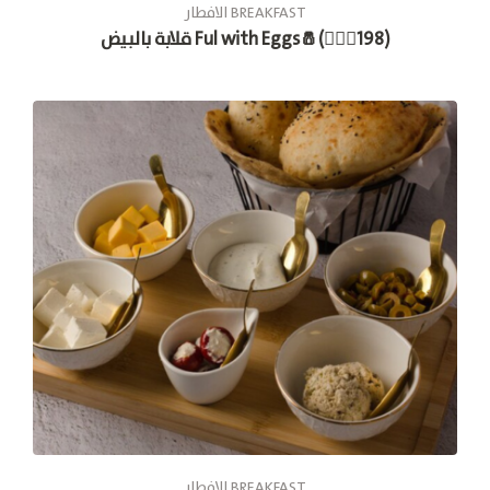
الافطار BREAKFAST
قلابة بالبيض Ful with Eggs🧂(🚶🏽‍♂198)
الافطار BREAKFAST