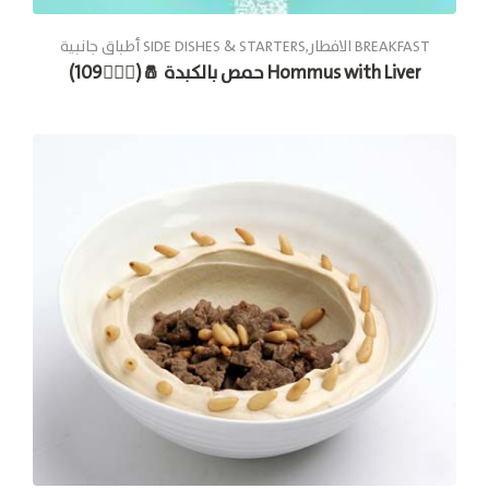
أطباق جانبية SIDE DISHES & STARTERS,الافطار BREAKFAST
حمص بالكبدة 🧂(🚶🏽‍♂109) Hommus with Liver