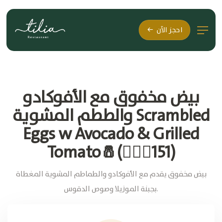
احجز الآن
بيض مخفوق مع الأفوكادو
والط­طم المشوية Scrambled
Eggs w Avocado & Grilled
Tomato🧂(🚶🏽‍♂151)
بيض مخفوق يقدم مع الأفوكادو والطماطم المشوية المغطاة
بجبنة الموزيلا وصوص الدقوس.