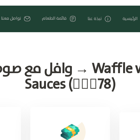
قائمة الطعام
تواصل معنا
الرئيسية
نبذة عنا
وافل مع صوصات →  with
Sauces (🚶🏽‍♂️78)