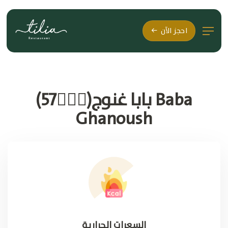
احجز الآن
بابا غنوج(🚶🏽‍♂57) Baba
Ghanoush
السعرات الحرارية