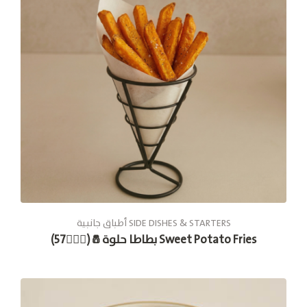
أطباق جانبية SIDE DISHES & STARTERS
بطاطا حلوة🧂(🚶🏽‍♂57) Sweet Potato Fries