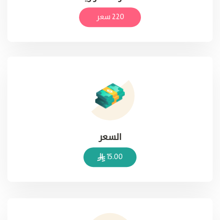
220 سعر
السعر
15.00