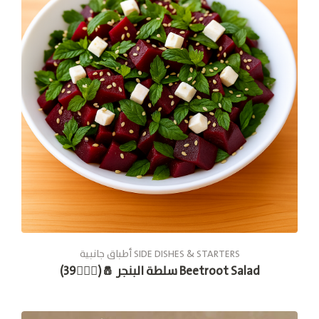
أطباق جانبية SIDE DISHES & STARTERS
سلطة البنجر 🧂(🚶🏽‍♂️39) Beetroot Salad