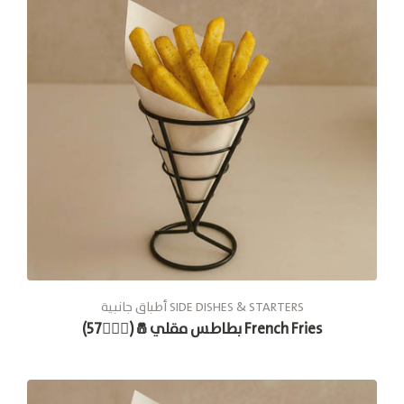
أطباق جانبية SIDE DISHES & STARTERS
بطاطس مقلي🧂(🚶🏽‍♂️57) French Fries